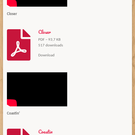
Closer
Closer
PDF – 93,7 KB
517 downloads
Download
Coastin'
Coastin