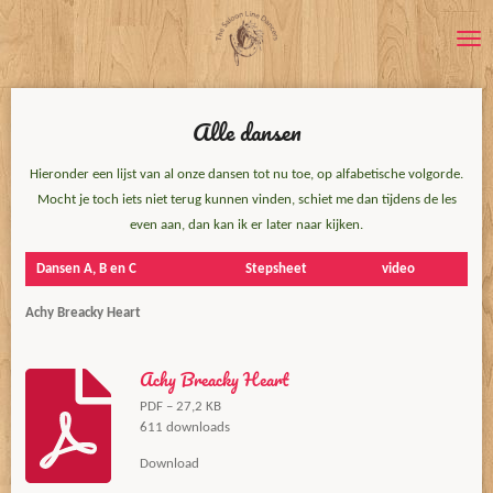
Ga
direct
naar
de
Alle dansen
hoofdinhoud
Hieronder een lijst van al onze dansen tot nu toe, op alfabetische volgorde.
Mocht je toch iets niet terug kunnen vinden, schiet me dan tijdens de les
even aan, dan kan ik er later naar kijken.
Dansen A, B en C
Stepsheet
video
Achy Breacky Heart
Achy Breacky Heart
PDF – 27,2 KB
611 downloads
Download