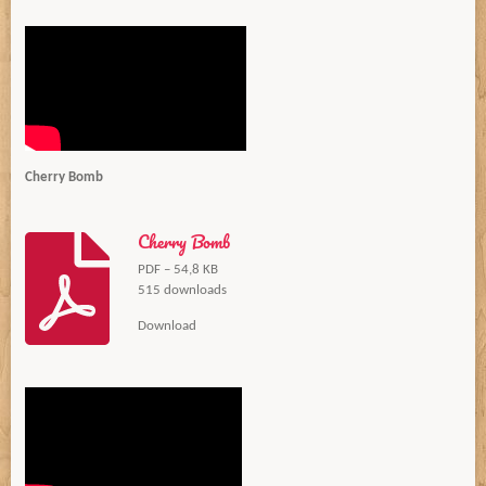
Cherry Bomb
Cherry Bomb
PDF – 54,8 KB
515 downloads
Download